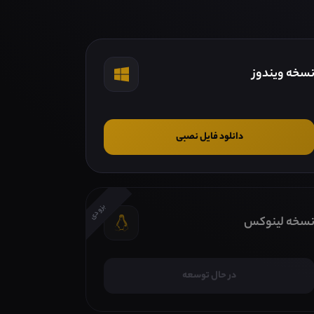
سخه ویندوز
دانلود فایل نصبی
بزودی
سخه لینوکس
در حال توسعه