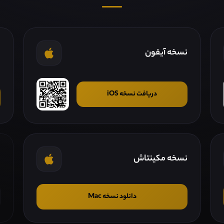
نسخه آیفون
ن
دریافت نسخه iOS
نسخه مکینتاش
ن
دانلود نسخه Mac