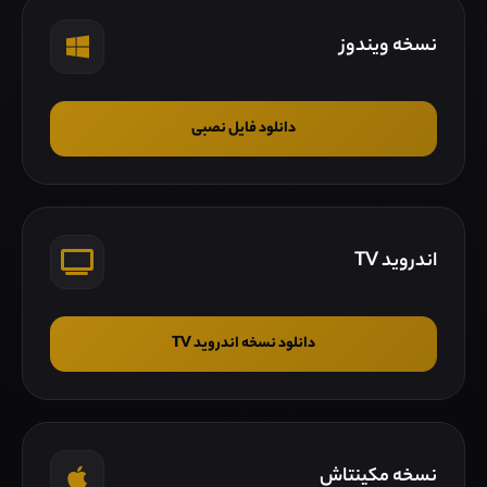
نسخه ویندوز
دانلود فایل نصبی
اندروید TV
دانلود نسخه اندروید TV
نسخه مکینتاش