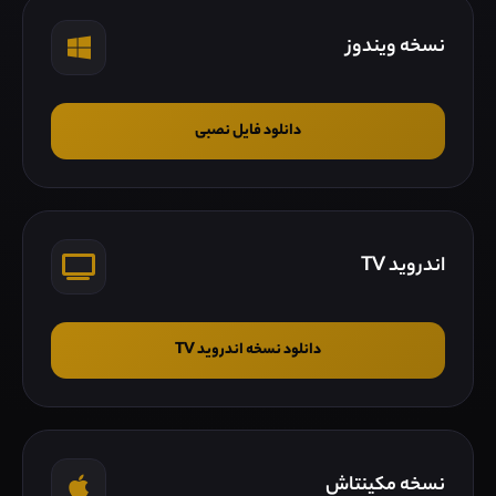
نسخه ویندوز
دانلود فایل نصبی
اندروید TV
دانلود نسخه اندروید TV
نسخه مکینتاش