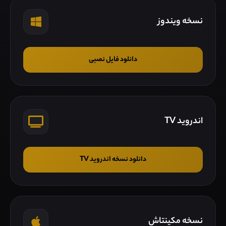
نسخه ویندوز
دانلود فایل نصبی
اندروید TV
دانلود نسخه اندروید TV
نسخه مکینتاش