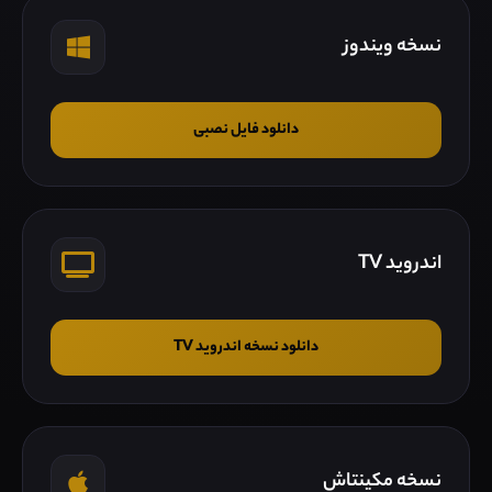
نسخه ویندوز
دانلود فایل نصبی
اندروید TV
دانلود نسخه اندروید TV
نسخه مکینتاش