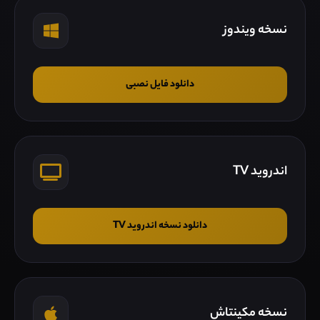
نسخه ویندوز
دانلود فایل نصبی
اندروید TV
دانلود نسخه اندروید TV
نسخه مکینتاش