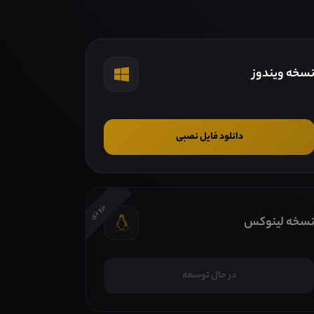
سخه ویندوز
دانلود فایل نصبی
بزودی
سخه لینوکس
در حال توسعه