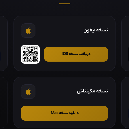
نسخه آیفون
ن
دریافت نسخه iOS
نسخه مکینتاش
ن
دانلود نسخه Mac