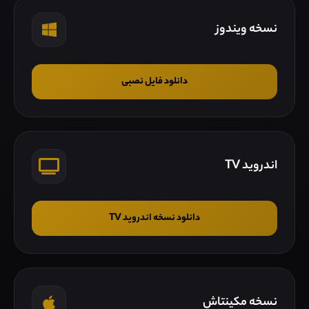
نسخه ویندوز
دانلود فایل نصبی
اندروید TV
دانلود نسخه اندروید TV
نسخه مکینتاش