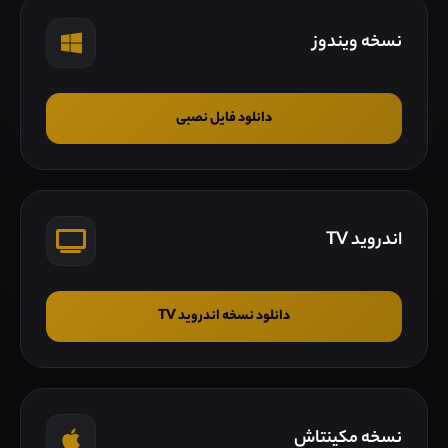
نسخه ویندوز
دانلود فایل نصبی
اندروید TV
دانلود نسخه اندروید TV
نسخه مکینتاش