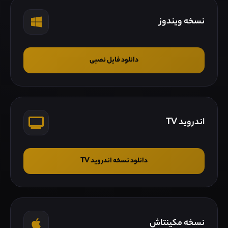
نسخه ویندوز
دانلود فایل نصبی
اندروید TV
دانلود نسخه اندروید TV
نسخه مکینتاش