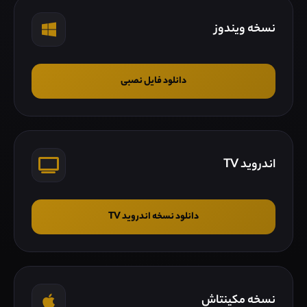
نسخه ویندوز
دانلود فایل نصبی
اندروید TV
دانلود نسخه اندروید TV
نسخه مکینتاش