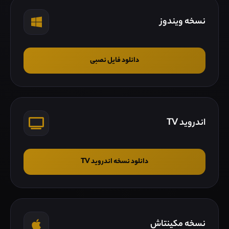
نسخه ویندوز
دانلود فایل نصبی
اندروید TV
دانلود نسخه اندروید TV
نسخه مکینتاش