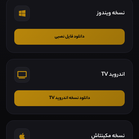
نسخه ویندوز
دانلود فایل نصبی
اندروید TV
دانلود نسخه اندروید TV
نسخه مکینتاش