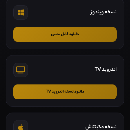
نسخه ویندوز
دانلود فایل نصبی
اندروید TV
دانلود نسخه اندروید TV
نسخه مکینتاش