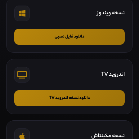
نسخه ویندوز
دانلود فایل نصبی
اندروید TV
دانلود نسخه اندروید TV
نسخه مکینتاش