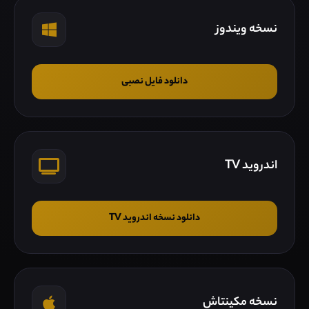
نسخه ویندوز
دانلود فایل نصبی
اندروید TV
دانلود نسخه اندروید TV
نسخه مکینتاش