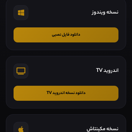
نسخه ویندوز
دانلود فایل نصبی
اندروید TV
دانلود نسخه اندروید TV
نسخه مکینتاش