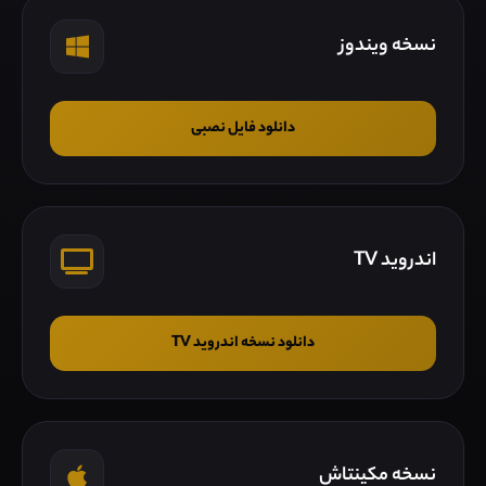
نسخه ویندوز
دانلود فایل نصبی
اندروید TV
دانلود نسخه اندروید TV
نسخه مکینتاش