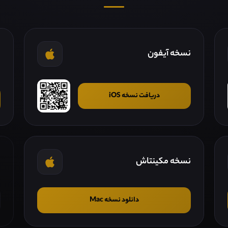
نسخه آیفون
ن
دریافت نسخه iOS
نسخه مکینتاش
ن
دانلود نسخه Mac