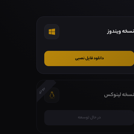
سخه ویندوز
دانلود فایل نصبی
بزودی
سخه لینوکس
در حال توسعه