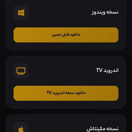
نسخه ویندوز
دانلود فایل نصبی
اندروید TV
دانلود نسخه اندروید TV
نسخه مکینتاش