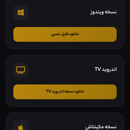
نسخه ویندوز
دانلود فایل نصبی
اندروید TV
دانلود نسخه اندروید TV
نسخه مکینتاش