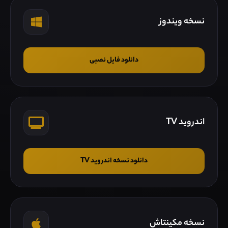
نسخه ویندوز
دانلود فایل نصبی
اندروید TV
دانلود نسخه اندروید TV
نسخه مکینتاش