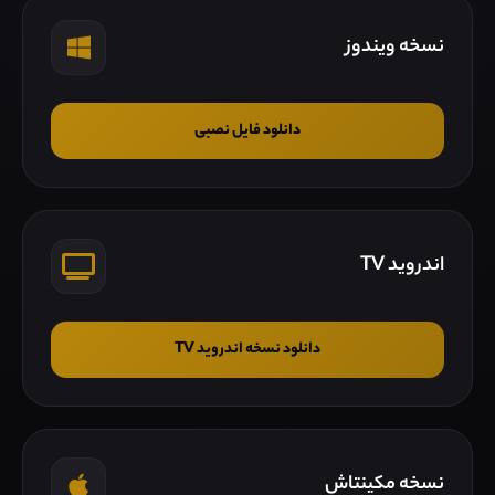
نسخه ویندوز
دانلود فایل نصبی
اندروید TV
دانلود نسخه اندروید TV
نسخه مکینتاش