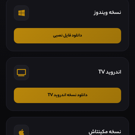
نسخه ویندوز
دانلود فایل نصبی
اندروید TV
دانلود نسخه اندروید TV
نسخه مکینتاش