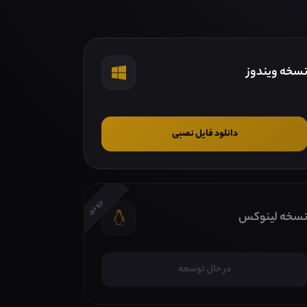
سخه ویندوز
دانلود فایل نصبی
بزودی
سخه لینوکس
در حال توسعه