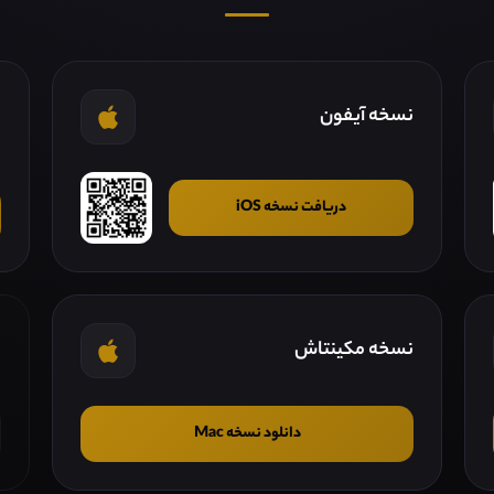
نسخه آیفون
ن
دریافت نسخه iOS
نسخه مکینتاش
ن
دانلود نسخه Mac