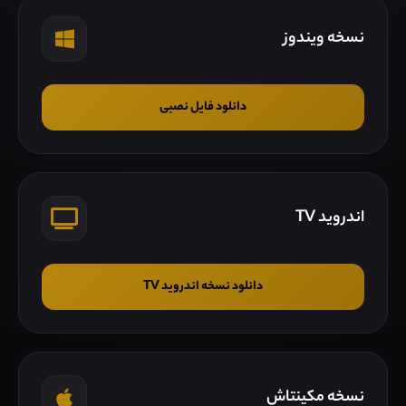
نسخه ویندوز
دانلود فایل نصبی
اندروید TV
دانلود نسخه اندروید TV
نسخه مکینتاش