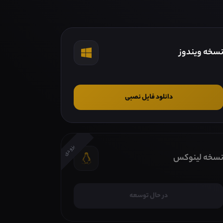
سخه ویندوز
دانلود فایل نصبی
بزودی
سخه لینوکس
در حال توسعه