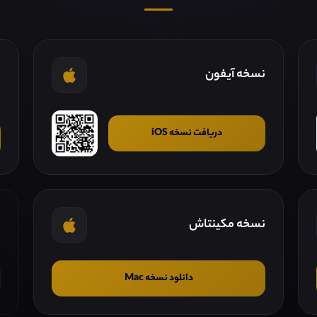
نسخه آیفون
ن
دریافت نسخه iOS
نسخه مکینتاش
ن
دانلود نسخه Mac