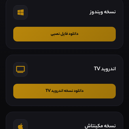
نسخه ویندوز
دانلود فایل نصبی
اندروید TV
دانلود نسخه اندروید TV
نسخه مکینتاش