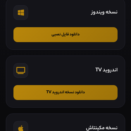
نسخه ویندوز
دانلود فایل نصبی
اندروید TV
دانلود نسخه اندروید TV
نسخه مکینتاش