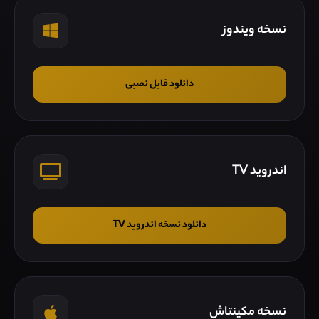
نسخه ویندوز
دانلود فایل نصبی
اندروید TV
دانلود نسخه اندروید TV
نسخه مکینتاش