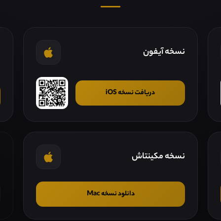
نسخه آیفون
ن
دریافت نسخه iOS
نسخه مکینتاش
ن
دانلود نسخه Mac