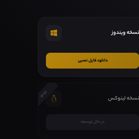
سخه ویندوز
دانلود فایل نصبی
بزودی
سخه لینوکس
در حال توسعه