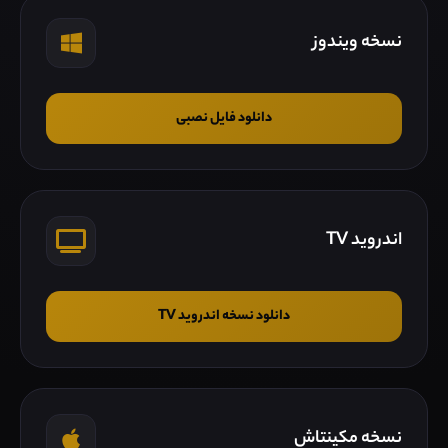
نسخه ویندوز
دانلود فایل نصبی
اندروید TV
دانلود نسخه اندروید TV
نسخه مکینتاش