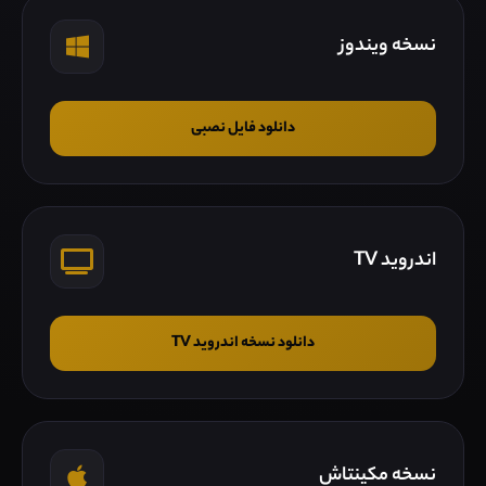
نسخه ویندوز
دانلود فایل نصبی
اندروید TV
دانلود نسخه اندروید TV
نسخه مکینتاش