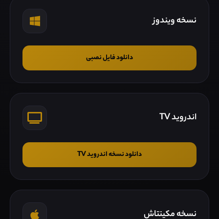
نسخه ویندوز
دانلود فایل نصبی
اندروید TV
دانلود نسخه اندروید TV
نسخه مکینتاش