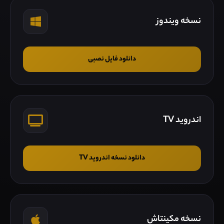
نسخه ویندوز
دانلود فایل نصبی
اندروید TV
دانلود نسخه اندروید TV
نسخه مکینتاش