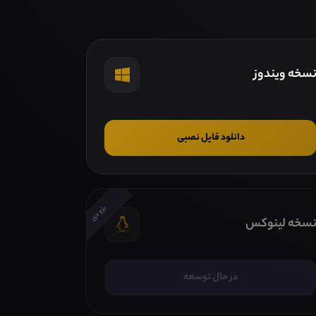
سخه ویندوز
دانلود فایل نصبی
بزودی
سخه لینوکس
در حال توسعه