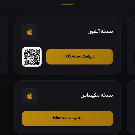
نسخه آیفون
ن
دریافت نسخه iOS
نسخه مکینتاش
ن
دانلود نسخه Mac