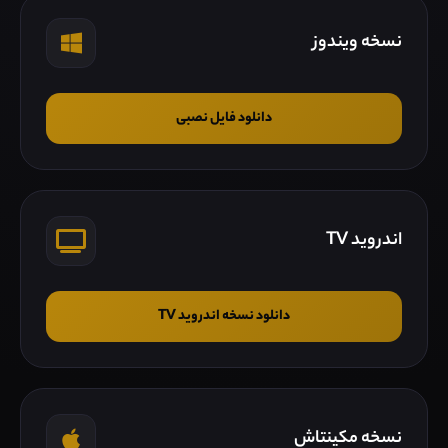
نسخه ویندوز
دانلود فایل نصبی
اندروید TV
دانلود نسخه اندروید TV
نسخه مکینتاش