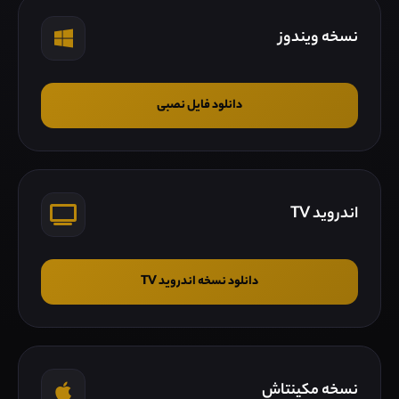
نسخه ویندوز
دانلود فایل نصبی
اندروید TV
دانلود نسخه اندروید TV
نسخه مکینتاش