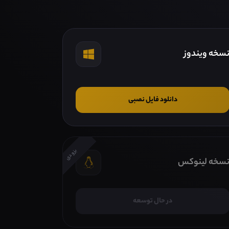
سخه ویندوز
دانلود فایل نصبی
بزودی
سخه لینوکس
در حال توسعه