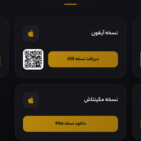
نسخه آیفون
ن
دریافت نسخه iOS
نسخه مکینتاش
ن
دانلود نسخه Mac