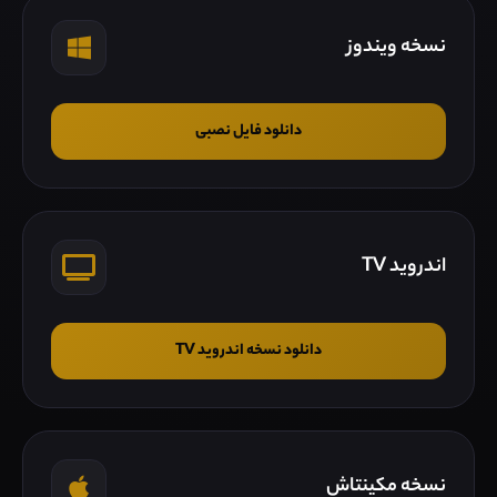
نسخه ویندوز
دانلود فایل نصبی
اندروید TV
دانلود نسخه اندروید TV
نسخه مکینتاش