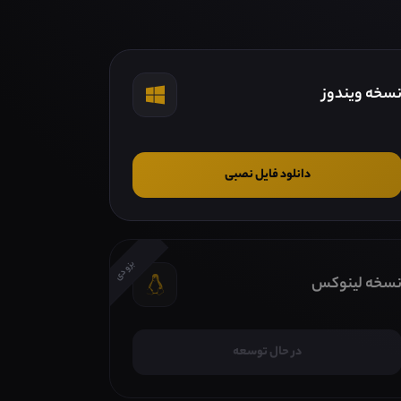
سخه ویندوز
دانلود فایل نصبی
بزودی
سخه لینوکس
در حال توسعه