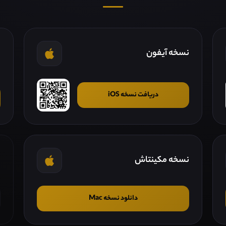
نسخه آیفون
ن
دریافت نسخه iOS
نسخه مکینتاش
ن
دانلود نسخه Mac