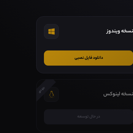
سخه ویندوز
دانلود فایل نصبی
بزودی
سخه لینوکس
در حال توسعه