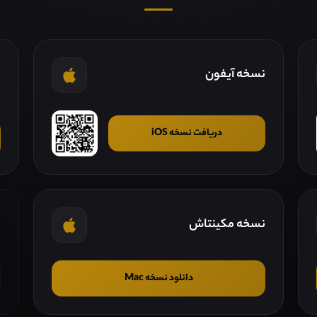
نسخه آیفون
ن
دریافت نسخه iOS
نسخه مکینتاش
ن
دانلود نسخه Mac