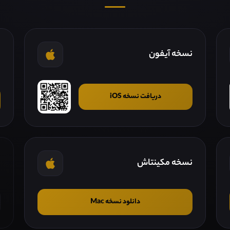
نسخه آیفون
ن
دریافت نسخه iOS
نسخه مکینتاش
ن
دانلود نسخه Mac