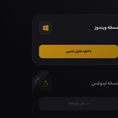
سخه ویندوز
دانلود فایل نصبی
بزودی
سخه لینوکس
در حال توسعه