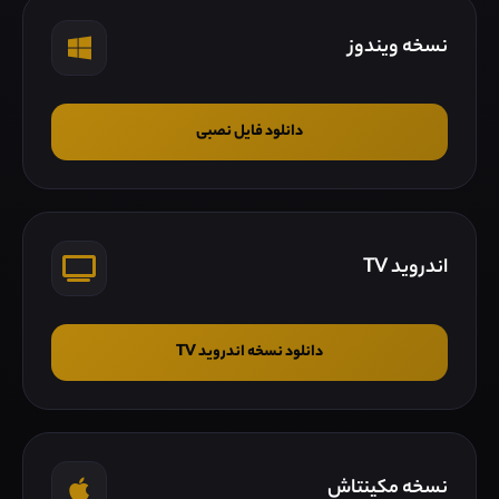
نسخه ویندوز
دانلود فایل نصبی
اندروید TV
دانلود نسخه اندروید TV
نسخه مکینتاش