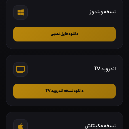
نسخه ویندوز
دانلود فایل نصبی
اندروید TV
دانلود نسخه اندروید TV
نسخه مکینتاش